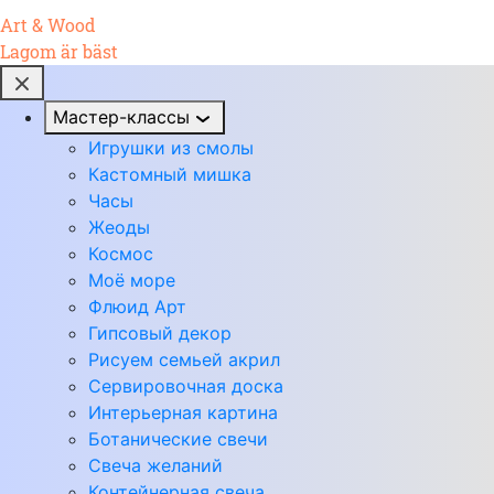
Art & Wood
Lagom är bäst
Мастер-классы
Игрушки из смолы
Кастомный мишка
Часы
Жеоды
Космос
Моё море
Флюид Арт
Гипсовый декор
Рисуем семьей акрил
Сервировочная доска
Интерьерная картина
Ботанические свечи
Свеча желаний
Контейнерная свеча